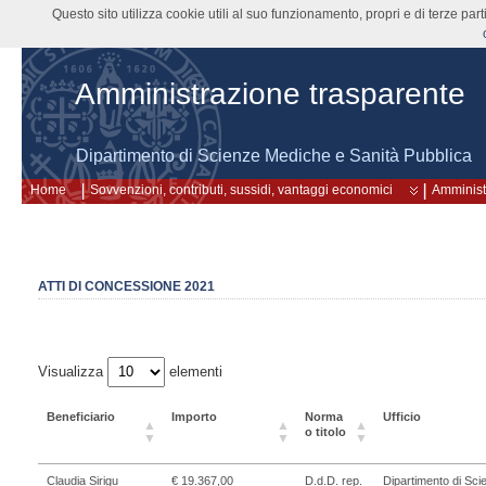
Questo sito utilizza cookie utili al suo funzionamento, propri e di terze pa
Amministrazione trasparente
Dipartimento di Scienze Mediche e Sanità Pubblica
Home
Sovvenzioni, contributi, sussidi, vantaggi economici
Amminist
ATTI DI CONCESSIONE 2021
Visualizza
elementi
Beneficiario
Importo
Norma
Ufficio
o titolo
Claudia Sirigu
€ 19.367,00
D.d.D. rep.
Dipartimento di Sci