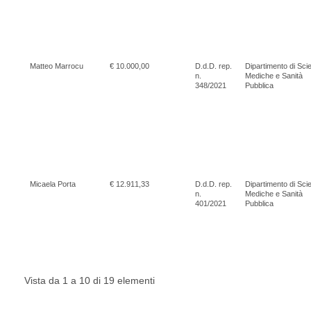
Matteo Marrocu
€ 10.000,00
D.d.D. rep.
Dipartimento di Sci
n.
Mediche e Sanità
348/2021
Pubblica
Micaela Porta
€ 12.911,33
D.d.D. rep.
Dipartimento di Sci
n.
Mediche e Sanità
401/2021
Pubblica
Vista da 1 a 10 di 19 elementi