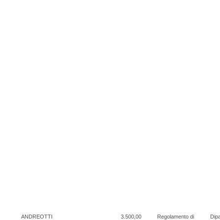
ANDREOTTI
3.500,00
Regolamento di
Dipa