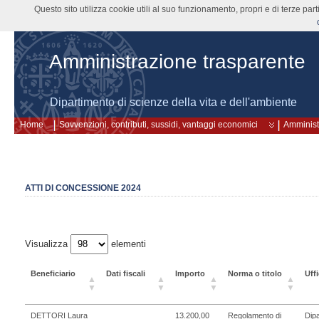
Questo sito utilizza cookie utili al suo funzionamento, propri e di terze pa
Amministrazione trasparente
Dipartimento di scienze della vita e dell'ambiente
Home
Sovvenzioni, contributi, sussidi, vantaggi economici
Amminist
ATTI DI CONCESSIONE 2024
Visualizza
elementi
Beneficiario
Dati fiscali
Importo
Norma o titolo
Uffi
DETTORI Laura
13.200,00
Regolamento di
Dipa