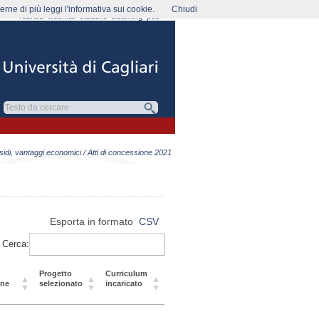
rne di più leggi l'informativa sui cookie.
Chiudi
rubrica
webmail
studenti
elearning
pec
sidi, vantaggi economici
/ Atti di concessione 2021
Esporta in formato
CSV
Cerca:
Progetto
Curriculum
one
selezionato
incaricato