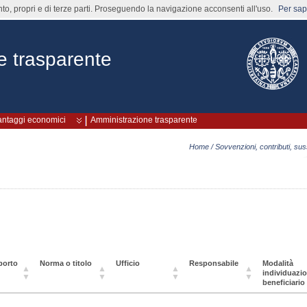
nto, propri e di terze parti. Proseguendo la navigazione acconsenti all'uso.
Per sape
e trasparente
vantaggi economici
Amministrazione trasparente
Home
/
Sovvenzioni, contributi, sus
porto
Norma o titolo
Ufficio
Responsabile
Modalità
individuazi
beneficiario