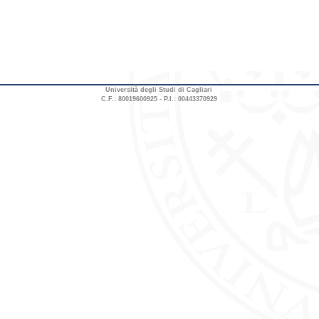
Università degli Studi di Cagliari
C.F.: 80019600925 - P.I.: 00443370929