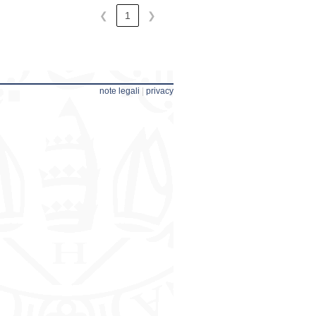
❮
1
❯
note legali
|
privacy