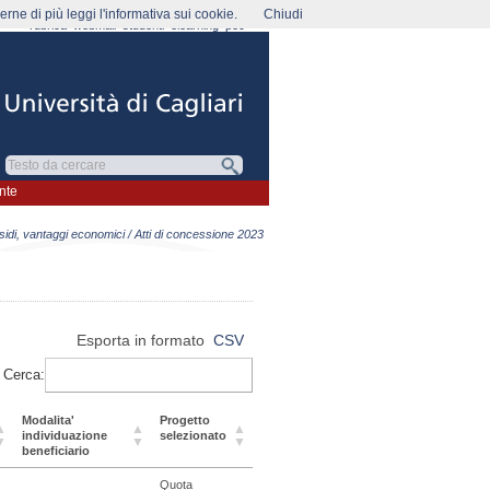
rne di più leggi l'informativa sui cookie.
Chiudi
rubrica
webmail
studenti
elearning
pec
nte
sidi, vantaggi economici
/ Atti di concessione 2023
Esporta in formato
CSV
Cerca:
Modalita'
Progetto
individuazione
selezionato
beneficiario
Quota