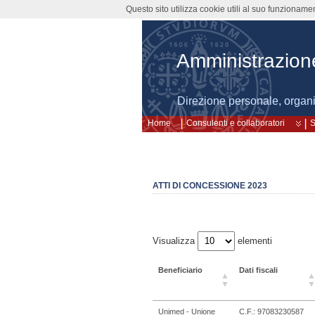
Questo sito utilizza cookie utili al suo funzioname
Amministrazion
Direzione personale, organ
Home
Consulenti e collaboratori
S
ATTI DI CONCESSIONE 2023
Visualizza
elementi
Beneficiario
Dati fiscali
Unimed - Unione
C.F.: 97083230587