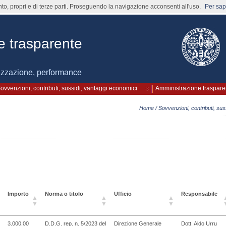
nto, propri e di terze parti. Proseguendo la navigazione acconsenti all'uso.
Per sape
e trasparente
izzazione, performance
ovvenzioni, contributi, sussidi, vantaggi economici
Amministrazione traspare
Home
/
Sovvenzioni, contributi, sus
Importo
Norma o titolo
Ufficio
Responsabile
3.000,00
D.D.G. rep. n. 5/2023 del
Direzione Generale
Dott. Aldo Urru