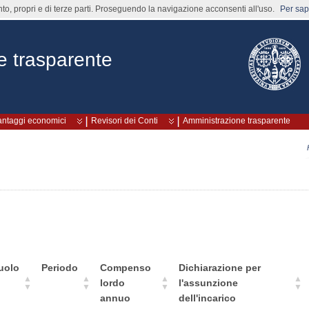
nto, propri e di terze parti. Proseguendo la navigazione acconsenti all'uso.
Per sape
e trasparente
vantaggi economici
Revisori dei Conti
Amministrazione trasparente
uolo
Periodo
Compenso
Dichiarazione per
lordo
l'assunzione
annuo
dell'incarico