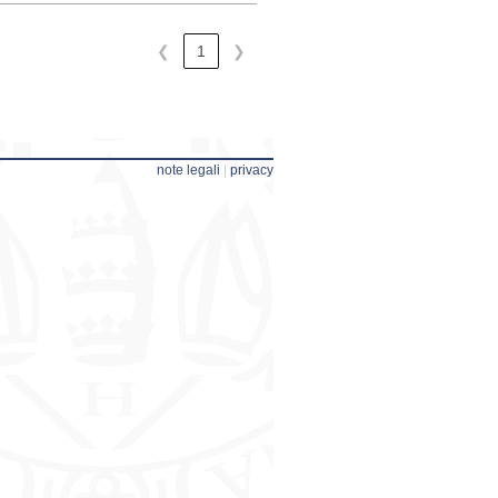
❮
1
❯
note legali
|
privacy