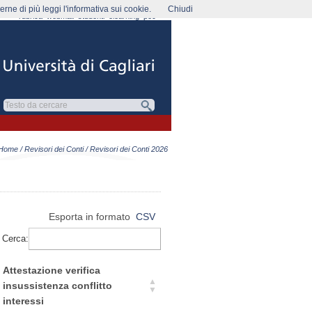
rne di più leggi l'informativa sui cookie.
Chiudi
rubrica
webmail
studenti
elearning
pec
Home
/
Revisori dei Conti
/ Revisori dei Conti 2026
Esporta in formato
CSV
Cerca:
Attestazione verifica
insussistenza conflitto
interessi