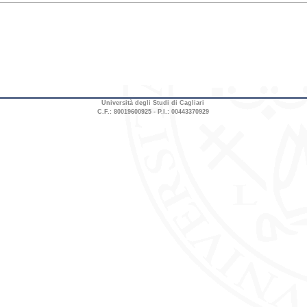
Università degli Studi di Cagliari
C.F.: 80019600925 - P.I.: 00443370929