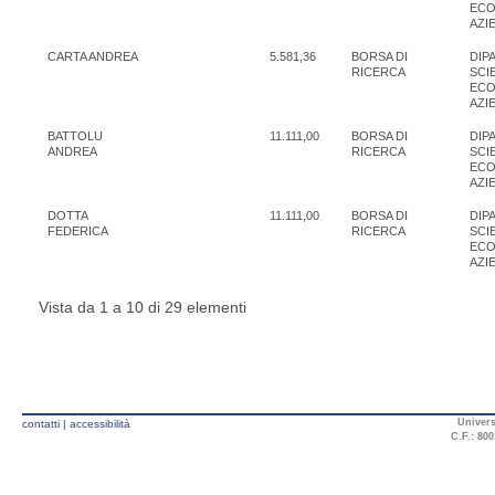
ECO
AZI
CARTA ANDREA
5.581,36
BORSA DI
DIP
RICERCA
SCI
ECO
AZI
BATTOLU
11.111,00
BORSA DI
DIP
ANDREA
RICERCA
SCI
ECO
AZI
DOTTA
11.111,00
BORSA DI
DIP
FEDERICA
RICERCA
SCI
ECO
AZI
Vista da 1 a 10 di 29 elementi
Univers
contatti
|
accessibilità
C.F.: 800