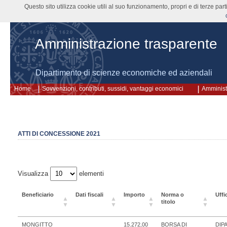
Questo sito utilizza cookie utili al suo funzionamento, propri e di terze pa
Amministrazione trasparente
Dipartimento di scienze economiche ed aziendali
Home
Sovvenzioni, contributi, sussidi, vantaggi economici
Amminist
ATTI DI CONCESSIONE 2021
Visualizza
elementi
Beneficiario
Dati fiscali
Importo
Norma o
Uffi
titolo
MONGITTO
15.272,00
BORSA DI
DIP