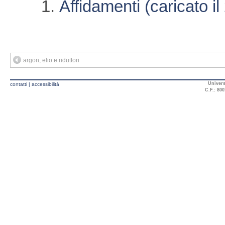
Affidamenti (caricato i
argon, elio e riduttori
Univers
contatti
|
accessibilità
C.F.: 800