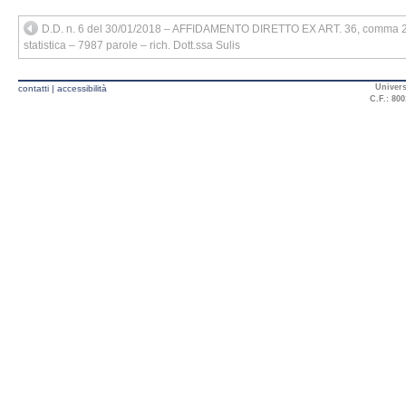
D.D. n. 6 del 30/01/2018 – AFFIDAMENTO DIRETTO EX ART. 36, comma 2 lett. 
statistica – 7987 parole – rich. Dott.ssa Sulis
Univers
contatti
|
accessibilità
C.F.: 800