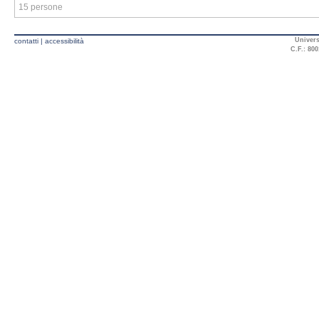
15 persone
Univers
contatti
|
accessibilità
C.F.: 800