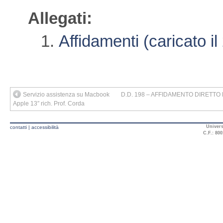
Allegati:
Affidamenti (caricato i
Servizio assistenza su Macbook
D.D. 198 – AFFIDAMENTO DIRETTO EX AR
Apple 13″ rich. Prof. Corda
Univers
contatti
|
accessibilità
C.F.: 800