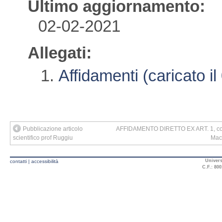
Ultimo aggiornamento:
02-02-2021
Allegati:
Affidamenti (caricato i
Pubblicazione articolo
AFFIDAMENTO DIRETTO EX ART. 1, comma 
scientifico prof Ruggiu
MacB
Univers
contatti
|
accessibilità
C.F.: 800