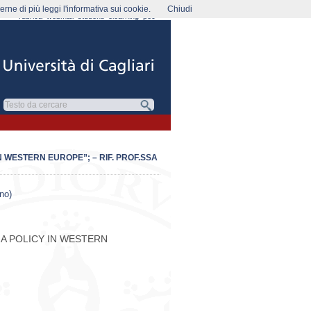
rne di più leggi l'informativa sui cookie.
Chiudi
rubrica
webmail
studenti
elearning
pec
N WESTERN EUROPE”; – RIF. PROF.SSA
rno)
EDIA POLICY IN WESTERN